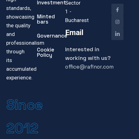
Investment
Sector
standards,
1 -
Minted
showcasing
Bucharest
bars
the quality
Email
and
Governance
professionalism
Interested in
Cookie
through
Policy
working with us?
its
office@rafinor.com
accumulated
experience.
Since
2012