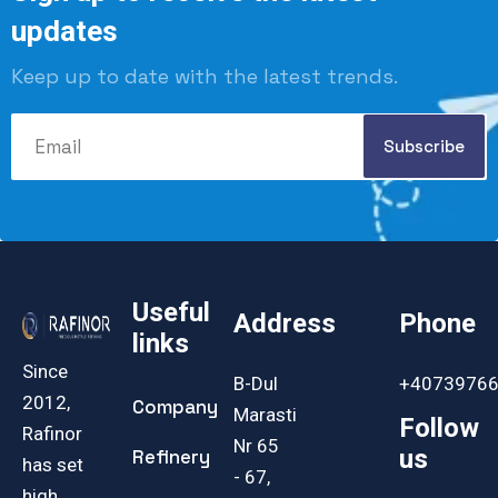
updates
Keep up to date with the latest trends.
Useful
Address
Phone
links
Since
B-Dul
+4073976
2012,
Company
Marasti
Follow
Rafinor
Nr 65
us
Refinery
has set
- 67,
high