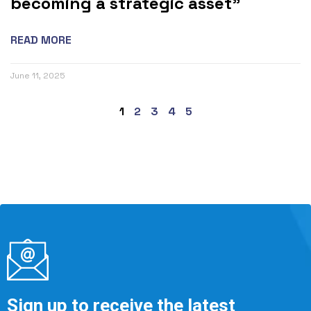
becoming a strategic asset”
READ MORE
June 11, 2025
1
2
3
4
5
Sign up to receive the latest