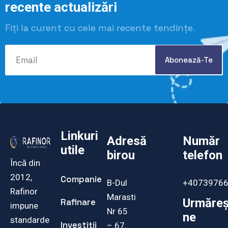
recente actualizări
Fiți la curent cu cele mai recente tendințe.
Linkuri
Adresă
Număr
utile
birou
telefon
Încă din
2012,
Companie
B-Dul
+4073976
Rafinor
Marasti
Urmăreș
Rafinare
impune
Nr 65
ne
standarde
Investiții
– 67,