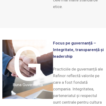
cele mai înalte standarde
etice.
G
Focus pe guvernanță –
Integritate, transparență și
leadership
Practiciile de guvernanță ale
Rafinor reflectă valorile pe
care a fost fondată
Buna Guvernanta
compania. Integritatea,
parteneriatul și respectul
sunt centrale pentru cultura