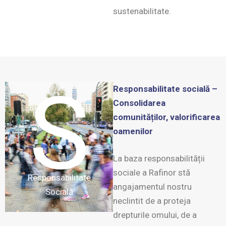
sustenabilitate.
S
Responsabilitate socială –
Consolidarea
comunităților, valorificarea
oamenilor
La baza responsabilității
sociale a Rafinor stă
Responsabilitate
angajamentul nostru
Socială
neclintit de a proteja
drepturile omului, de a