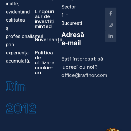
înalte,
Sector
Lingouri
evidențiind
1 –
aur de
calitatea
investiții
Bucuresti
minted
și
Adresă
profesionalismul
Guvernanță
e-mail
prin
Politica
experiența
de
Ești interesat să
acumulată.
utilizare
lucrezi cu noi?
cookie-
uri
office@rafinor.com
Din
2012