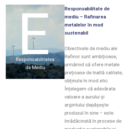
E
Responsabilitate de
mediu – Rafinarea
metalelor în mod
sustenabil
Obiectivele de mediu ale
Rafinor sunt ambițioase,
Responsabilitatea
urmărind să ofere metale
de Mediu
prețioase de înaltă calitate,
obținute în mod etic.
Înțelegem că adevărata
valoare a aurului și
argintului depășește
produsul în sine – este
înrădăcinată în procese de